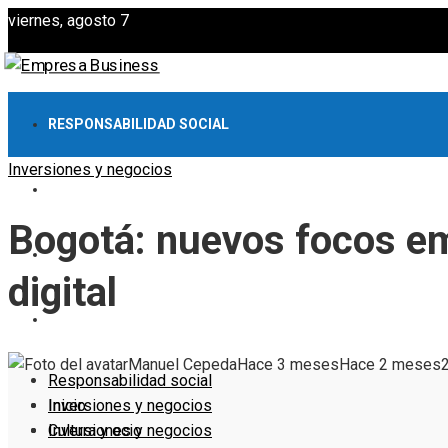
viernes, agosto 7
RESPONSABILIDAD SOCIAL
Inversiones y negocios
INVERSIONES Y NEGOCIOS
Bogotá: nuevos focos em
CULTURA Y OCIO
digital
EMPRESAS
Manuel Cepeda
Hace 3 meses
Hace 2 meses
Responsabilidad social
Inversiones y negocios
Inicio
Cultura y ocio
Inversiones y negocios