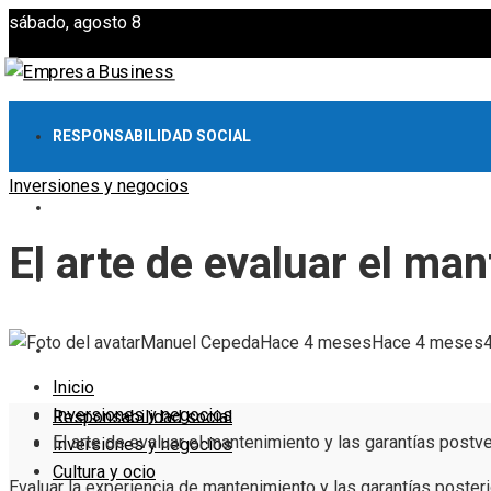
sábado, agosto 8
RESPONSABILIDAD SOCIAL
Inversiones y negocios
INVERSIONES Y NEGOCIOS
El arte de evaluar el ma
CULTURA Y OCIO
Manuel Cepeda
Hace 4 meses
Hace 4 meses
EMPRESAS
Inicio
Inversiones y negocios
Responsabilidad social
El arte de evaluar el mantenimiento y las garantías postv
Inversiones y negocios
Cultura y ocio
Evaluar la experiencia de mantenimiento y las garantías poster