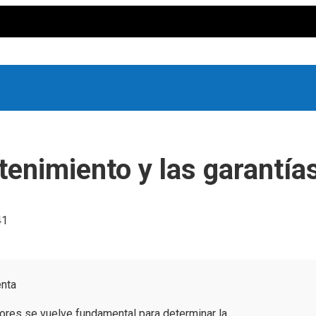
ntenimiento y las garantía
41
enta
iores se vuelve fundamental para determinar la