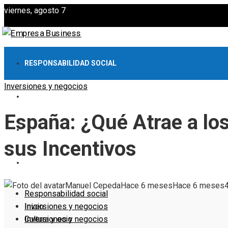
viernes, agosto 7
RESPONSABILIDAD SOCIAL
Inversiones y negocios
INVERSIONES Y NEGOCIOS
España: ¿Qué Atrae a los
CULTURA Y OCIO
sus Incentivos
EMPRESAS
Manuel Cepeda
Hace 6 meses
Hace 6 meses
Responsabilidad social
Inversiones y negocios
Inicio
Cultura y ocio
Inversiones y negocios