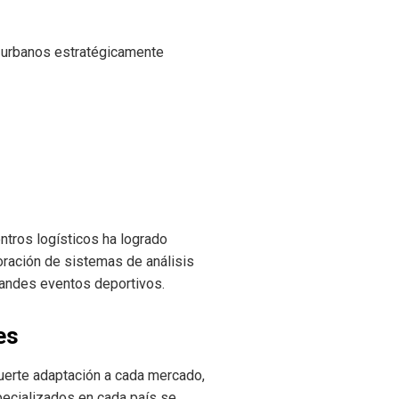
 urbanos estratégicamente
ntros logísticos ha logrado
oración de sistemas de análisis
randes eventos deportivos.
es
uerte adaptación a cada mercado,
pecializados en cada país se