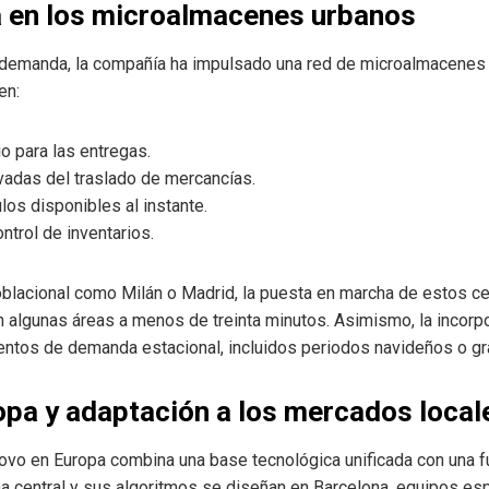
va en los microalmacenes urbanos
 demanda, la compañía ha impulsado una red de microalmacenes
en:
o para las entregas.
vadas del traslado de mercancías.
ulos disponibles al instante.
ontrol de inventarios.
blacional como Milán o Madrid, la puesta en marcha de estos ce
n algunas áreas a menos de treinta minutos. Asimismo, la incorp
mentos de demanda estacional, incluidos periodos navideños o g
opa y adaptación a los mercados local
ovo en Europa combina una base tecnológica unificada con una f
a central y sus algoritmos se diseñan en Barcelona, equipos es