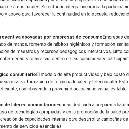
 de áreas rurales. Su enfoque integral incorpora la participació
 y apoyo para favorecer la continuidad en la escuela, reduciend
preventiva apoyadas por empresas de consumo
Empresas de
vado de manos, fomento de hábitos higiénicos y formación sanitar
ación de maestros y recursos pedagógicos interactivos, junto c
 enfermedades diarreicas dentro de las comunidades participant
ógico comunitario
El modelo de alta productividad y bajo costo 
reas rurales, formación de técnicos locales y teleconsulta. Est
ficiente, contribuyendo a prevenir discapacidad visual evitable.
ón de líderes comunitarios
Entidad dedicada a preparar a habit
so de tecnologías apropiadas y en la promoción de la salud preve
a creación de capacidades internas para desarrollar campañas de
miento de servicios esenciales.