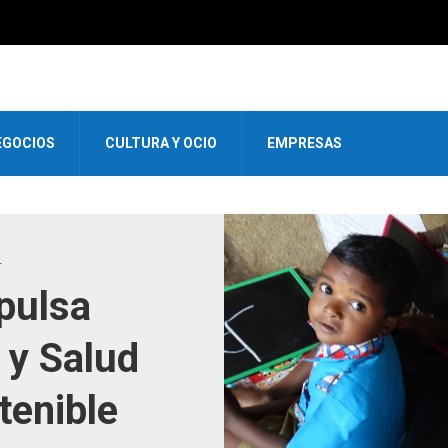
EGOCIOS
CULTURA Y OCIO
EMPRESAS
L
pulsa
 y Salud
tenible