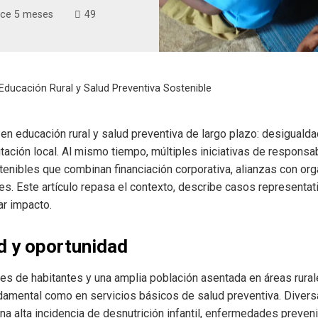
ce 5 meses
49
 Educación Rural y Salud Preventiva Sostenible
en educación rural y salud preventiva de largo plazo: desiguald
itación local. Al mismo tiempo, múltiples iniciativas de responsa
enibles que combinan financiación corporativa, alianzas con org
s. Este artículo repasa el contexto, describe casos representati
ar impacto.
d y oportunidad
nes de habitantes y una amplia población asentada en áreas rura
ndamental como en servicios básicos de salud preventiva. Diver
na alta incidencia de desnutrición infantil, enfermedades preven