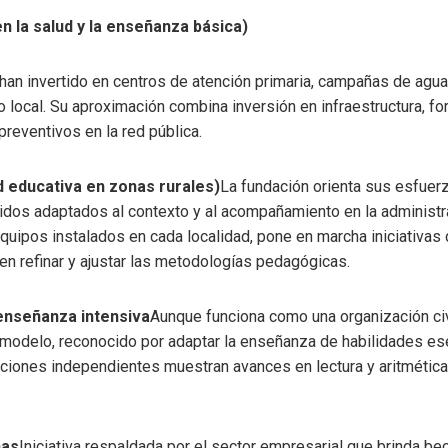
n la salud y la enseñanza básica)
han invertido en centros de atención primaria, campañas de agua
o local. Su aproximación combina inversión en infraestructura, f
preventivos en la red pública.
d educativa en zonas rurales)
La fundación orienta sus esfuerz
idos adaptados al contexto y al acompañamiento en la administr
uipos instalados en cada localidad, pone en marcha iniciativas
en refinar y ajustar las metodologías pedagógicas.
enseñanza intensiva
Aunque funciona como una organización civ
modelo, reconocido por adaptar la enseñanza de habilidades ese
aciones independientes muestran avances en lectura y aritmétic
ñas
Iniciativa respaldada por el sector empresarial que brinda be