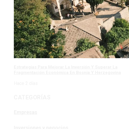
Estrategias Para Mejorar La Inversión Y Superar La
Fragmentación Económica En Bosnia Y Herzegovina
Hace 2 días
CATEGORÍAS
Empresas
Inversiones y negocios