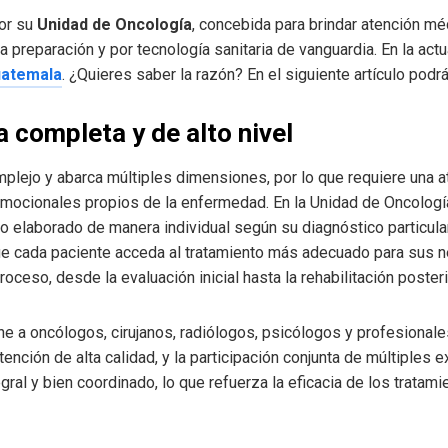
por su
Unidad de Oncología
, concebida para brindar atención mé
 preparación y por tecnología sanitaria de vanguardia. En la actu
uatemala
. ¿Quieres saber la razón? En el siguiente artículo podr
 completa y de alto nivel
mplejo y abarca múltiples dimensiones, por lo que requiere una at
ocionales propios de la enfermedad. En la Unidad de Oncología 
co elaborado de manera individual según su diagnóstico particula
 que cada paciente acceda al tratamiento más adecuado para sus 
ceso, desde la evaluación inicial hasta la rehabilitación posteri
eúne a oncólogos, cirujanos, radiólogos, psicólogos y profesiona
ención de alta calidad, y la participación conjunta de múltiples 
gral y bien coordinado, lo que refuerza la eficacia de los tratam