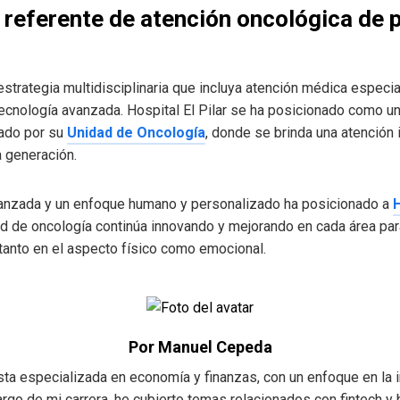
n referente de atención oncológica de p
 estrategia multidisciplinaria que incluya atención médica espec
ecnología avanzada. Hospital El Pilar se ha posicionado como un
sado por su
Unidad de Oncología
, donde se brinda una atención 
 generación.
anzada y un enfoque humano y personalizado ha posicionado a
H
d de oncología continúa innovando y mejorando en cada área par
, tanto en el aspecto físico como emocional.
Por Manuel Cepeda
a especializada en economía y finanzas, con un enfoque en la in
argo de mi carrera, he cubierto temas relacionados con fintech y b