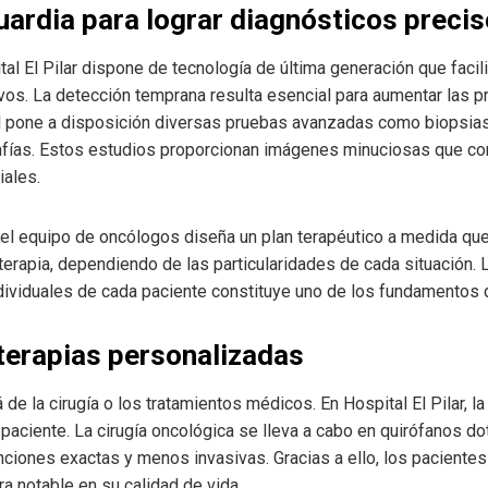
ardia para lograr diagnósticos preci
l El Pilar dispone de tecnología de última generación que facili
ivos. La detección temprana resulta esencial para aumentar las p
tal pone a disposición diversas pruebas avanzadas como biopsia
ías. Estos estudios proporcionan imágenes minuciosas que contr
iales.
 el equipo de oncólogos diseña un plan terapéutico a medida qu
terapia, dependiendo de las particularidades de cada situación. L
dividuales de cada paciente constituye uno de los fundamentos d
 terapias personalizadas
 de la cirugía o los tratamientos médicos. En Hospital El Pilar, la
 paciente. La cirugía oncológica se lleva a cabo en quirófanos d
venciones exactas y menos invasivas. Gracias a ello, los pacient
a notable en su calidad de vida.