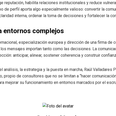
e reputación, habilita relaciones institucionales y reduce vulne
po de perfil aporta algo especialmente valioso: convertir la com
laridad interna, ordenar la toma de decisiones y fortalecer la co
 a entornos complejos
nacional, especialización europea y dirección de una firma de co
e los mensajes importan tanto como las decisiones. La comunicaci
ección: anticipar, alinear, sostener coherencia y construir confianz
l análisis, la estrategia y la puesta en marcha, Raúl Valladares 
o, propio de consultores que no se limitan a “hacer comunicació
ara mejorar su funcionamiento en entornos marcados por el escrut