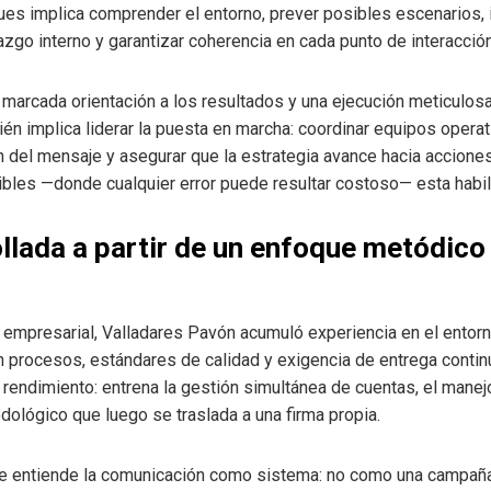
pues implica comprender el entorno, prever posibles escenarios, id
razgo interno y garantizar coherencia en cada punto de interacción
a marcada orientación a los resultados y una ejecución meticulosa
 implica liderar la puesta en marcha: coordinar equipos operativ
n del mensaje y asegurar que la estrategia avance hacia accione
bles —donde cualquier error puede resultar costoso— esta habil
llada a partir de un enfoque metódico
 empresarial, Valladares Pavón acumuló experiencia en el entorn
n procesos, estándares de calidad y exigencia de entrega continu
o rendimiento: entrena la gestión simultánea de cuentas, el manej
dológico que luego se traslada a una firma propia.
que entiende la comunicación como sistema: no como una campaña