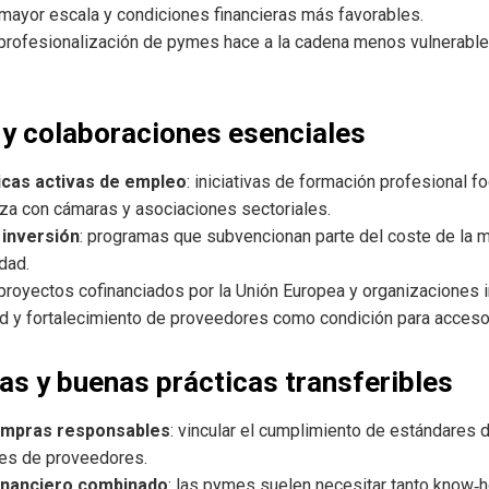
 mayor escala y condiciones financieras más favorables.
a profesionalización de pymes hace a la cadena menos vulnerable a
s y colaboraciones esenciales
ticas activas de empleo
: iniciativas de formación profesional f
nza con cámaras y asociaciones sectoriales.
 inversión
: programas que subvencionan parte del coste de la m
dad.
 proyectos cofinanciados por la Unión Europea y organizaciones
d y fortalecimiento de proveedores como condición para acceso
s y buenas prácticas transferibles
ompras responsables
: vincular el cumplimiento de estándares d
nes de proveedores.
inanciero combinado
: las pymes suelen necesitar tanto know‑