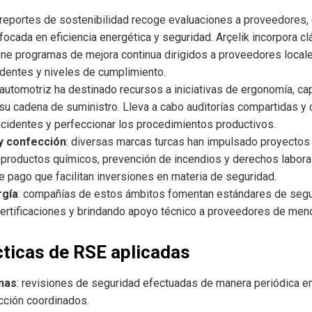
 reportes de sostenibilidad recoge evaluaciones a proveedores,
focada en eficiencia energética y seguridad. Arçelik incorpora c
e programas de mejora continua dirigidos a proveedores locale
identes y niveles de cumplimiento.
re automotriz ha destinado recursos a iniciativas de ergonomía, c
e su cadena de suministro. Lleva a cabo auditorías compartidas y 
ncidentes y perfeccionar los procedimientos productivos.
 y confección
: diversas marcas turcas han impulsado proyectos
 productos químicos, prevención de incendios y derechos labor
e pago que facilitan inversiones en materia de seguridad.
rgía
: compañías de estos ámbitos fomentan estándares de segur
certificaciones y brindando apoyo técnico a proveedores de meno
cticas de RSE aplicadas
rnas
: revisiones de seguridad efectuadas de manera periódica e
ción coordinados.